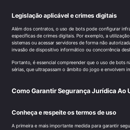
Legislação aplicável e crimes digitais
Além dos contratos, o uso de bots pode configurar infr
específicas de crimes digitais. Por exemplo, a utilizaçã
sistemas ou acessar servidores de forma não autoriza
invasão de dispositivo informático ou concorrência desl
Portanto, é essencial compreender que o uso de bots n
sérias, que ultrapassam o âmbito do jogo e envolvem im
Como Garantir Segurança Jurídica Ao 
Conheça e respeite os termos de uso
A primeira e mais importante medida para garantir segu