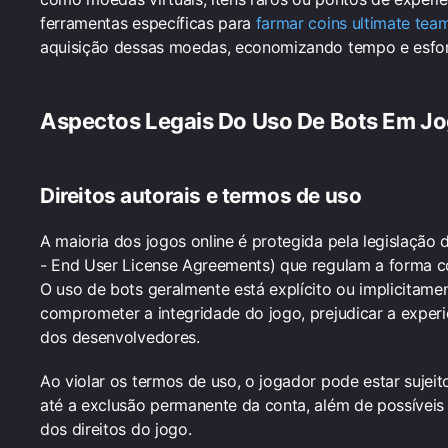
ferramentas específicas para
farmar coins ultimate tea
aquisição dessas moedas, economizando tempo e esfo
Aspectos Legais Do Uso De Bots Em Jo
Direitos autorais e termos de uso
A maioria dos jogos online é protegida pela legislação
- End User License Agreements) que regulam a forma c
O uso de bots geralmente está explícito ou implicitame
comprometer a integridade do jogo, prejudicar a experi
dos desenvolvedores.
Ao violar os termos de uso, o jogador pode estar sujei
até a exclusão permanente da conta, além de possíveis
dos direitos do jogo.