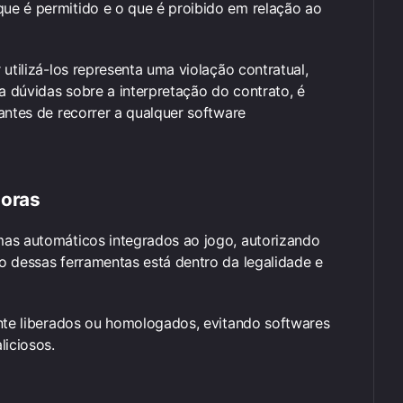
ue é permitido e o que é proibido em relação ao
utilizá-los representa uma violação contratual,
a dúvidas sobre a interpretação do contrato, é
antes de recorrer a qualquer software
doras
mas automáticos integrados ao jogo, autorizando
o dessas ferramentas está dentro da legalidade e
ente liberados ou homologados, evitando softwares
liciosos.