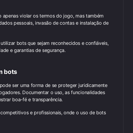
o apenas violar os termos do jogo, mas também
dados pessoais, invasão de contas e instalação de
l utilizar bots que sejam reconhecidos e confiáveis,
ade e garantias de segurança.
m bots
 pode ser uma forma de se proteger juridicamente
ogadores. Documentar o uso, as funcionalidades
trar boa-fé e transparência.
competitivos e profissionais, onde o uso de bots