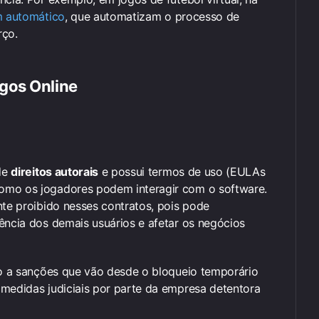
m automático
, que automatizam o processo de
rço.
gos Online
 de
direitos autorais
e possui termos de uso (EULAs
omo os jogadores podem interagir com o software.
nte proibido nesses contratos, pois pode
ência dos demais usuários e afetar os negócios
to a sanções que vão desde o bloqueio temporário
 medidas judiciais por parte da empresa detentora