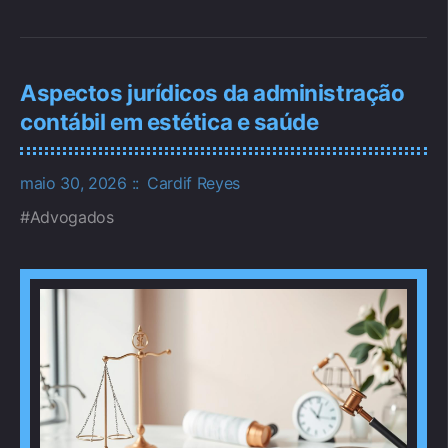
Aspectos jurídicos da administração
contábil em estética e saúde
maio 30, 2026
Cardif Reyes
Advogados