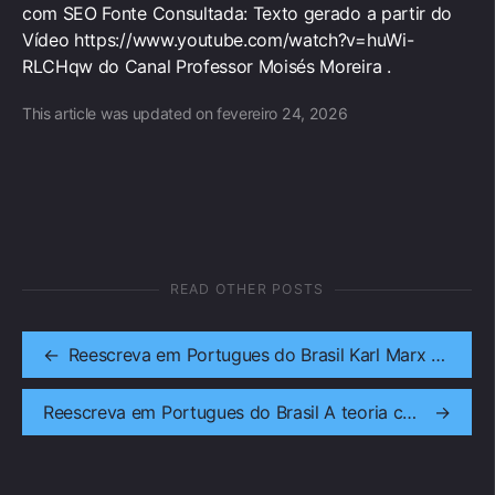
com SEO Fonte Consultada: Texto gerado a partir do
Vídeo https://www.youtube.com/watch?v=huWi-
RLCHqw do Canal Professor Moisés Moreira .
This article was updated on fevereiro 24, 2026
READ OTHER POSTS
←
Reescreva em Portugues do Brasil Karl Marx - TRABALHO, MAIS VALIA, VALOR DE USO E DE TROCA E ALIENAÇÃO (Teorias Resumo)
Reescreva em Portugues do Brasil A teoria conspiratória que atribui às antenas HAARP inundações no Rio Grande do Sul
→