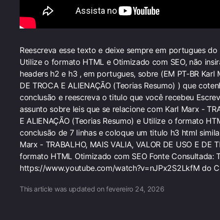
Reescreva esse texto e deixe sempre em portugues do b
Utilize o formato HTML e Otimizado com SEO, não insi
headers h2 e h3 , em portugues, sobre (EM PT-BR Kar
DE TROCA E ALIENAÇÃO (Teorias Resumo) ) que cotenha
conclusão e reescreva o titulo que você recebeu Escre
assunto sobre leis que se relacione com Karl Marx 
E ALIENAÇÃO (Teorias Resumo) e Utilize o formato H
conclusão de 7 linhas e coloque um titulo h3 html simil
Marx - TRABALHO, MAIS VALIA, VALOR DE USO E DE TR
formato HTML Otimizado com SEO Fonte Consultada: Te
https://www.youtube.com/watch?v=nJPx2S2LkfM do Can
This article was updated on fevereiro 24, 2026