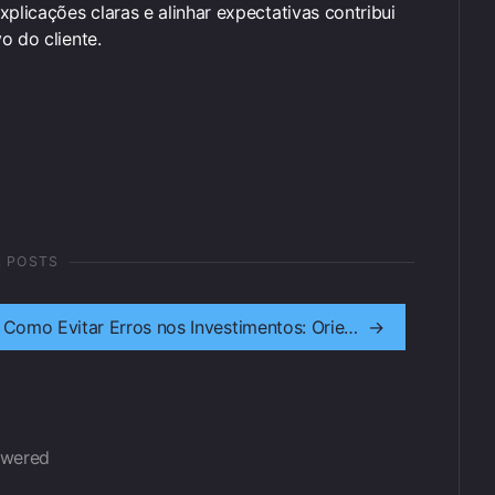
plicações claras e alinhar expectativas contribui
o do cliente.
R POSTS
Como Evitar Erros nos Investimentos: Orientação Jurídica para Investir com Segurança
→
owered