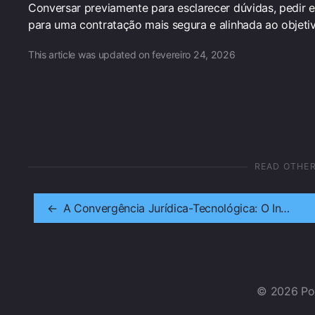
Conversar previamente para esclarecer dúvidas, pedir ex
para uma contratação mais segura e alinhada ao objetiv
This article was updated on fevereiro 24, 2026
READ OTHE
←
A Convergência Jurídica-Tecnológica: O Inventário Extrajudicial – Estrutura, Legalidade e a Otimização de Tempo pela Tecnologia
© 2026 P